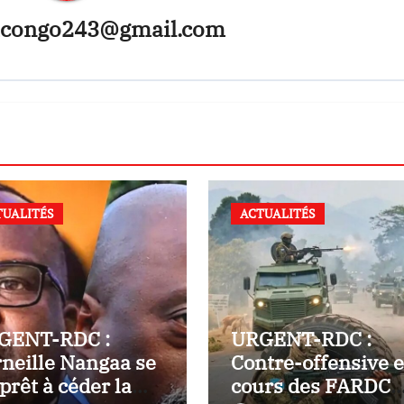
congo243@gmail.com
TUALITÉS
ACTUALITÉS
GENT-RDC :
URGENT-RDC :
neille Nangaa se
Contre-offensive 
 prêt à céder la
cours des FARDC