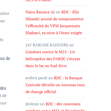
Nano Banana AI
on
RDC : Elie
contre
Nkumbi accusé de compromettre
par
l’efficacité du VPM Jacquemain
Shabani, sa mise à l’écart exigée
ts
JAY BARUME BAHIZIRE
on
Combats contre le M23 : Un
aux de
hélicoptère des FARDC s’écrase
dans le lac au Sud-Kivu
enfent perdi
on
RDC : la Banque
Centrale dévoile un nouveau taux
des
de change officiel
st de
core
Jérémie
on
RDC : des nouveaux
combats entre M23 et Wazalendo