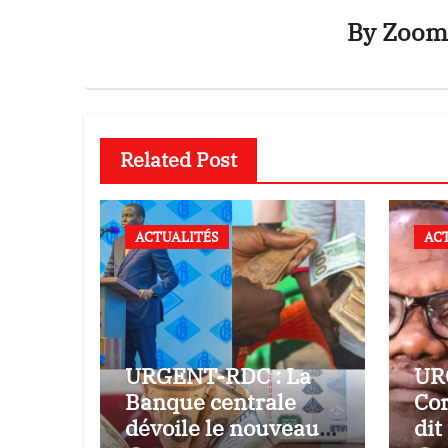
By
Zoom
Related Post
ACTUALITÉS
AC
URGENT-RDC : La
UR
Banque centrale
Cor
dévoile le nouveau
dit