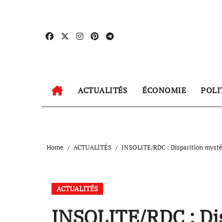
Skip
to
content
ACTUALITÉS
ÉCONOMIE
POLI
Home
ACTUALITÉS
INSOLITE/RDC : Disparition mysté
ACTUALITÉS
INSOLITE/RDC : Dis