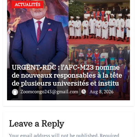
ACTUALITÉS
URGENT-RDC : l’AFC-M23 nomme
de nouveaux responsables à la tête
de plusieurs universités et instituts
supérieurs au Nord et au Sud-Kivu
Zoomcongo243@gmail.com
Aug 8, 2026
Leave a Reply
Your email address will not be published.
Required