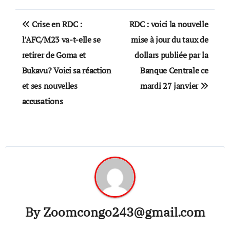
Post
Crise en RDC :
RDC : voici la nouvelle
navigation
l’AFC/M23 va-t-elle se
mise à jour du taux de
retirer de Goma et
dollars publiée par la
Bukavu? Voici sa réaction
Banque Centrale ce
et ses nouvelles
mardi 27 janvier
accusations
By
Zoomcongo243@gmail.com