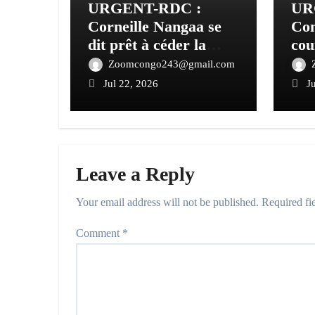
URGENT-RDC :
UR
Corneille Nangaa se
Con
dit prêt à céder la
co
direction de
con
Zoomcongo243@gmail.com
l’AFC/M23 à Joseph
Poi
Jul 22, 2026
J
Kabila
sit
Leave a Reply
Your email address will not be published.
Required fi
Comment
*