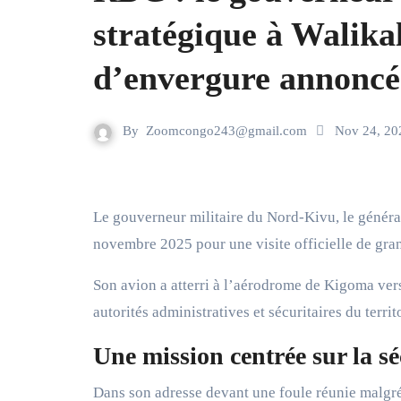
stratégique à Walikal
d’envergure annoncé
By
Zoomcongo243@gmail.com
Nov 24, 20
Le gouverneur militaire du Nord-Kivu, le général-major Évariste Somo Kakule, a foulé le sol de Walikale ce lundi 24
novembre 2025 pour une visite officielle de gra
Son avion a atterri à l’aérodrome de Kigoma vers 
autorités administratives et sécuritaires du territ
Une mission centrée sur la sé
Dans son adresse devant une foule réunie malgré 