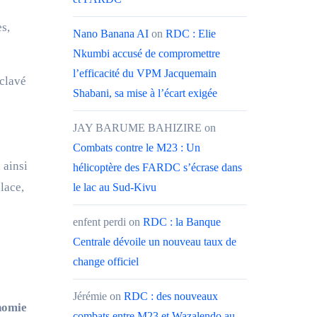
s,
Nano Banana AI
on
RDC : Elie
Nkumbi accusé de compromettre
l’efficacité du VPM Jacquemain
nclavé
Shabani, sa mise à l’écart exigée
JAY BARUME BAHIZIRE
on
Combats contre le M23 : Un
 ainsi
hélicoptère des FARDC s’écrase dans
lace,
le lac au Sud-Kivu
enfent perdi
on
RDC : la Banque
Centrale dévoile un nouveau taux de
change officiel
Jérémie
on
RDC : des nouveaux
onomie
combats entre M23 et Wazalendo au