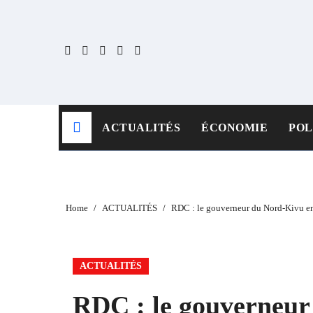
Skip
to
content
ACTUALITÉS
ÉCONOMIE
POL
Home
ACTUALITÉS
RDC : le gouverneur du Nord-Kivu en 
ACTUALITÉS
RDC : le gouverneur