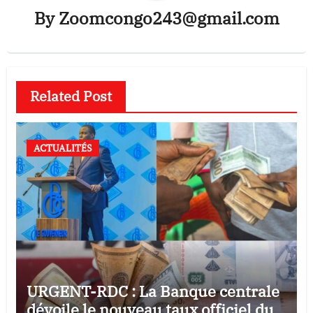
By
Zoomcongo243@gmail.com
Related Post
ACTUALITÉS
URGENT-RDC : La Banque centrale
dévoile le nouveau taux officiel du